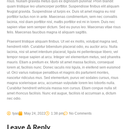
risus. Nullam gravida metus quis ex dignissim pulvinar. Proin blandit
quam tristique leo ullamcorper porttitor. Suspendisse finibus elit aliquam
feugiat gravida. Suspendisse ut turpis ex. Duis sit amet magna eu nisl
porttitor luctus non in ante. Maecenas condimentum, sem nec convallis
lacinia, nisl diam porttitor nisl, mattis porttitor est mi in lorem. Duis nec
sapien vitae sem semper dictum. Sed eu purus leo. Maecenas vitae risus
felis. Maecenas faucibus magna id aliquam sagittis.
Praesent tristique aliquam finibus. Ut vel ex mollis, volutpat magna sed,
hendrerit nibh. Curabitur bibendum placerat odio, eu auctor arcu. Nulla
lacinia, nisi sit amet interdum placerat, ligula mi pellentesque libero, vel
tempor neque sapien at arcu. Integer vel elementum metus, sed pharetra
mauris. Etiam a pretium ex. Morbi sit amet massa facilisis, consequat
lorem at, facilisis nunc. Donec iaculis nisi ligula, in eleifend sem euismod
ut. Orci varius natoque penatibus et magnis dis parturient montes,
nascetur ridiculus mus. Sed elementum, purus vel sodales cursus, risus
magna scelerisque arcu, accumsan vulputate lorem leo lobortis nulla.
Curabitur hendrerit vehicula massa non cursus. Etiam congue nulla sit
amet rhoncus facilisis. Nunc est augue, facilisis id accumsan a, dictum
nec odio.
tyas
May 24, 2022
1:38 pm
No Comments
Leave A Reply