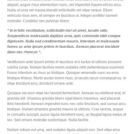
aliquet, augue risus elementum nunc, vel imperdiet mauris elit eu arcu.
Nulla ut urna vel massa blandit sollicitudin vel vitae neque. Etiam
vehicula risus sem, et semper ex faucibus ut. Integer porttitor laoreet
molestie. Curabitur nec pulvinar libero.
” In in felis vestibulum, sollicitudin nisl sit amet, iaculis odio.
Suspendisse malesuada dapibus urna, quis commodo nibh congue
dignissim. Nulla sed condimentum mauris. Interdum et malesuada
fames ac ante ipsum primis in faucibus. Aenean placerat tincidunt
diam nec rhoncus “.
Vestibulum ante ipsum primis in faucibus orci luctus et ultrices posuere
cubilia curae; Nullam facilisis lorem sodales nibh pellentesque euismod.
Fusce interdum ac risus ac tristique. Quisque venenatis nunc eu eros
tristique finibus. Morbi auctor lorem risus, ut iaculis lacus consequat eu. In
vitae tincidunt arcu, tincidunt ornare ante.
Quisque vel eros vitae leo laoreet fermentum. Aenean eu eleifend erat, et
gravida elit. Vivamus gravida libero eget libero maximus, sed placerat
felis hendrerit. Aenean imperdiet nunc nec odio tincidunt, sed cursus arcu
tristique. Nullam pharetra gravida mauris id ultrices. Cras lacinia, augue
in convallis suscipit, purus ligula hendrerit nunc, ac feugiat ligula metus et
leo. Sed ornare molestie scelerisque. Nulla facilisi.
Nullam rutrum est urna, sed sodales ligula aliquet non. Sed vitae eros