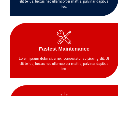
elit tellus, luctus nec ullamcorper mattis, pulvinar dapibus
leo.
Fastest Maintenance
Lorem ipsum dolor sit amet, consectetur adipiscing elit. Ut
elit tellus, luctus nec ullamcorper mattis, pulvinar dapibus
leo.
Trusted And Reliable
Lorem ipsum dolor sit amet, consectetur adipiscing elit. Ut
elit tellus, luctus nec ullamcorper mattis, pulvinar dapibus