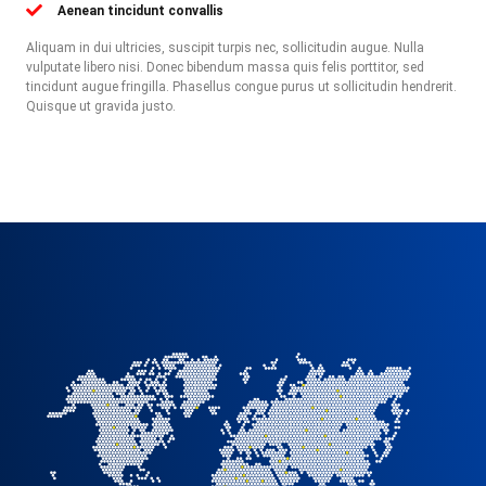
Aenean tincidunt convallis
Aliquam in dui ultricies, suscipit turpis nec, sollicitudin augue. Nulla
vulputate libero nisi. Donec bibendum massa quis felis porttitor, sed
tincidunt augue fringilla. Phasellus congue purus ut sollicitudin hendrerit.
Quisque ut gravida justo.