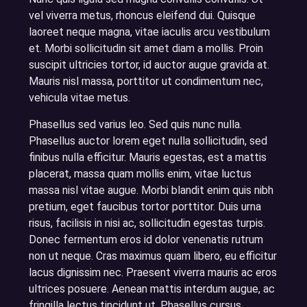
vel viverra metus, rhoncus eleifend dui. Quisque
laoreet neque magna, vitae iaculis arcu vestibulum
et. Morbi sollicitudin sit amet diam a mollis. Proin
suscipit ultricies tortor, id auctor augue gravida at.
Mauris nisl massa, porttitor ut condimentum nec,
vehicula vitae metus.
Phasellus sed varius leo. Sed quis nunc nulla.
Phasellus auctor lorem eget nulla sollicitudin, sed
finibus nulla efficitur. Mauris egestas, est a mattis
placerat, massa quam mollis enim, vitae luctus
massa nisl vitae augue. Morbi blandit enim quis nibh
pretium, eget faucibus tortor porttitor. Duis urna
risus, facilisis in nisi ac, sollicitudin egestas turpis.
Donec fermentum eros id dolor venenatis rutrum
non ut neque. Cras maximus quam libero, eu efficitur
lacus dignissim nec. Praesent viverra mauris ac eros
ultrices posuere. Aenean mattis interdum augue, ac
fringilla lectus tincidunt ut. Phasellus cursus