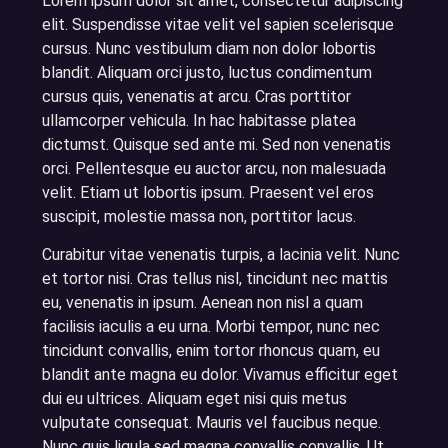
Lorem ipsum dolor sit amet, consectetur adipiscing
elit. Suspendisse vitae velit vel sapien scelerisque
cursus. Nunc vestibulum diam non dolor lobortis
blandit. Aliquam orci justo, luctus condimentum
cursus quis, venenatis at arcu. Cras porttitor
ullamcorper vehicula. In hac habitasse platea
dictumst. Quisque sed ante mi. Sed non venenatis
orci. Pellentesque eu auctor arcu, non malesuada
velit. Etiam ut lobortis ipsum. Praesent vel eros
suscipit, molestie massa non, porttitor lacus.
Curabitur vitae venenatis turpis, a lacinia velit. Nunc
et tortor nisi. Cras tellus nisl, tincidunt nec mattis
eu, venenatis in ipsum. Aenean non nisl a quam
facilisis iaculis a eu urna. Morbi tempor, nunc nec
tincidunt convallis, enim tortor rhoncus quam, eu
blandit ante magna eu dolor. Vivamus efficitur eget
dui eu ultrices. Aliquam eget nisi quis metus
vulputate consequat. Mauris vel faucibus neque.
Nunc quis ligula sed magna convallis convallis. Ut