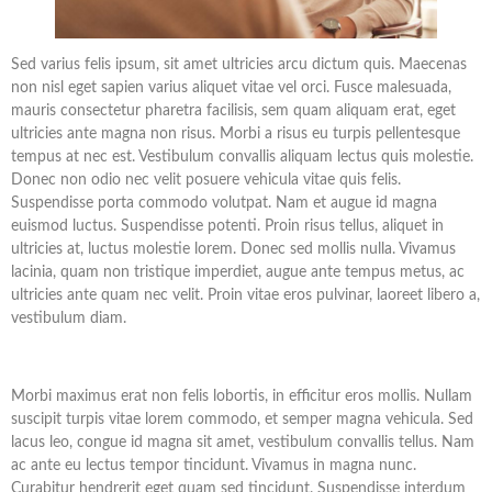
Sed varius felis ipsum, sit amet ultricies arcu dictum quis. Maecenas
non nisl eget sapien varius aliquet vitae vel orci. Fusce malesuada,
mauris consectetur pharetra facilisis, sem quam aliquam erat, eget
ultricies ante magna non risus. Morbi a risus eu turpis pellentesque
tempus at nec est. Vestibulum convallis aliquam lectus quis molestie.
Donec non odio nec velit posuere vehicula vitae quis felis.
Suspendisse porta commodo volutpat. Nam et augue id magna
euismod luctus. Suspendisse potenti. Proin risus tellus, aliquet in
ultricies at, luctus molestie lorem. Donec sed mollis nulla. Vivamus
lacinia, quam non tristique imperdiet, augue ante tempus metus, ac
ultricies ante quam nec velit. Proin vitae eros pulvinar, laoreet libero a,
vestibulum diam.
Morbi maximus erat non felis lobortis, in efficitur eros mollis. Nullam
suscipit turpis vitae lorem commodo, et semper magna vehicula. Sed
lacus leo, congue id magna sit amet, vestibulum convallis tellus. Nam
ac ante eu lectus tempor tincidunt. Vivamus in magna nunc.
Curabitur hendrerit eget quam sed tincidunt. Suspendisse interdum