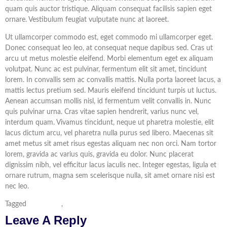
quam quis auctor tristique. Aliquam consequat facilisis sapien eget
ornare. Vestibulum feugiat vulputate nunc at laoreet.
Ut ullamcorper commodo est, eget commodo mi ullamcorper eget.
Donec consequat leo leo, at consequat neque dapibus sed. Cras ut
arcu ut metus molestie eleifend. Morbi elementum eget ex aliquam
volutpat. Nunc ac est pulvinar, fermentum elit sit amet, tincidunt
lorem. In convallis sem ac convallis mattis. Nulla porta laoreet lacus, a
mattis lectus pretium sed. Mauris eleifend tincidunt turpis ut luctus.
Aenean accumsan mollis nisl, id fermentum velit convallis in. Nunc
quis pulvinar urna. Cras vitae sapien hendrerit, varius nunc vel,
interdum quam. Vivamus tincidunt, neque ut pharetra molestie, elit
lacus dictum arcu, vel pharetra nulla purus sed libero. Maecenas sit
amet metus sit amet risus egestas aliquam nec non orci. Nam tortor
lorem, gravida ac varius quis, gravida eu dolor. Nunc placerat
dignissim nibh, vel efficitur lacus iaculis nec. Integer egestas, ligula et
ornare rutrum, magna sem scelerisque nulla, sit amet ornare nisi est
nec leo.
Tagged
counseling
,
psychology
Leave A Reply