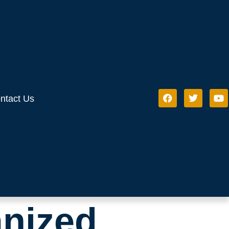
ntact Us
anized