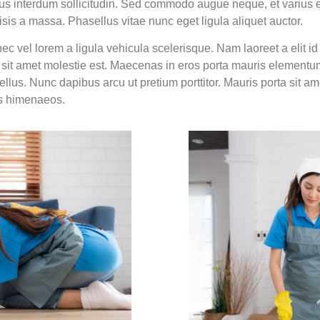
empus interdum sollicitudin. Sed commodo augue neque, et varius
ilisis a massa. Phasellus vitae nunc eget ligula aliquet auctor.
nec vel lorem a ligula vehicula scelerisque. Nam laoreet a elit 
c, sit amet molestie est. Maecenas in eros porta mauris elementu
tellus. Nunc dapibus arcu ut pretium porttitor. Mauris porta sit ame
os himenaeos.