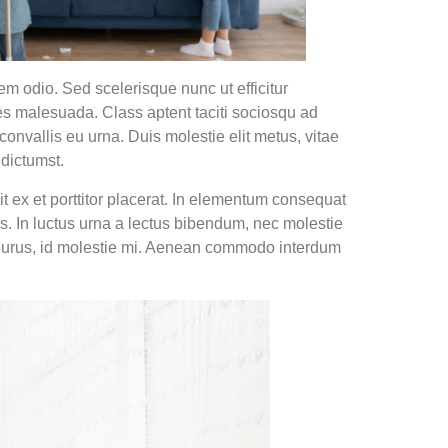
rem odio. Sed scelerisque nunc ut efficitur
cies malesuada. Class aptent taciti sociosqu ad
onvallis eu urna. Duis molestie elit metus, vitae
 dictumst.
 ex et porttitor placerat. In elementum consequat
ros. In luctus urna a lectus bibendum, nec molestie
it purus, id molestie mi. Aenean commodo interdum