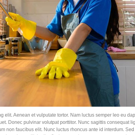
 elit. Aenean et vulputate tortor. Nam luctus semper leo eu dapi
et. Donec pulvinar volutpat porttitor. Nunc sagittis consequat li
m non faucibus elit. Nunc luctus rhoncus ante id interdum. Sed