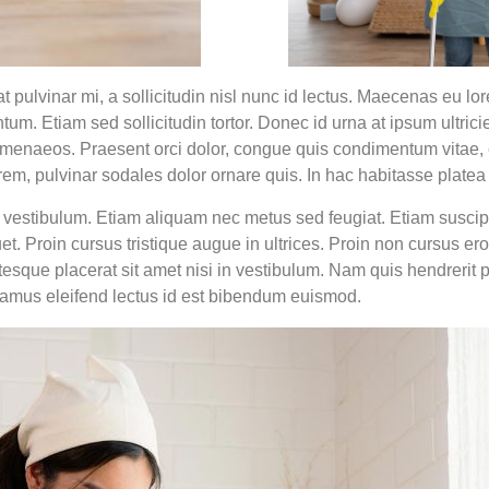
at pulvinar mi, a sollicitudin nisl nunc id lectus. Maecenas eu lo
ntum. Etiam sed sollicitudin tortor. Donec id urna at ipsum ultri
himenaeos. Praesent orci dolor, congue quis condimentum vitae, c
 lorem, pulvinar sodales dolor ornare quis. In hac habitasse platea
vestibulum. Etiam aliquam nec metus sed feugiat. Etiam suscipit
uet. Proin cursus tristique augue in ultrices. Proin non cursus e
lentesque placerat sit amet nisi in vestibulum. Nam quis hendrer
ivamus eleifend lectus id est bibendum euismod.