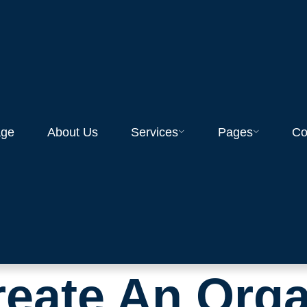
ge
About Us
Services
Pages
Co
eate An Org