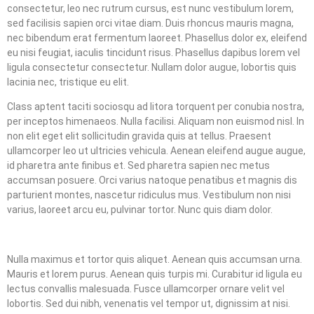
consectetur, leo nec rutrum cursus, est nunc vestibulum lorem,
sed facilisis sapien orci vitae diam. Duis rhoncus mauris magna,
nec bibendum erat fermentum laoreet. Phasellus dolor ex, eleifend
eu nisi feugiat, iaculis tincidunt risus. Phasellus dapibus lorem vel
ligula consectetur consectetur. Nullam dolor augue, lobortis quis
lacinia nec, tristique eu elit.
Class aptent taciti sociosqu ad litora torquent per conubia nostra,
per inceptos himenaeos. Nulla facilisi. Aliquam non euismod nisl. In
non elit eget elit sollicitudin gravida quis at tellus. Praesent
ullamcorper leo ut ultricies vehicula. Aenean eleifend augue augue,
id pharetra ante finibus et. Sed pharetra sapien nec metus
accumsan posuere. Orci varius natoque penatibus et magnis dis
parturient montes, nascetur ridiculus mus. Vestibulum non nisi
varius, laoreet arcu eu, pulvinar tortor. Nunc quis diam dolor.
Nulla maximus et tortor quis aliquet. Aenean quis accumsan urna.
Mauris et lorem purus. Aenean quis turpis mi. Curabitur id ligula eu
lectus convallis malesuada. Fusce ullamcorper ornare velit vel
lobortis. Sed dui nibh, venenatis vel tempor ut, dignissim at nisi.