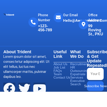
Phone
Our Email
Office
Number
Address
Hello@awesomesite.co
+123-
99
456-789
Roving
St., PKU
About Trident
Useful
What
Subscrib
Link
We Do
& Get
Lorem ipsum dolor sit amet,
Update
consectetur adipiscing elit. Ut
About Us
Recruitment
Repeated
elit tellus, luctus nec
Job List
HR
FAQs
Outsourcing
ullamcorper mattis, pulvinar
Team
Expatriate
dapibus leo.
Contact Us
Services
Executive
Search
Subscribe Now